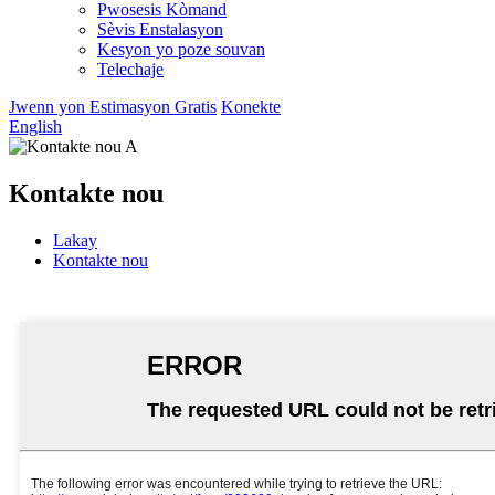
Pwosesis Kòmand
Sèvis Enstalasyon
Kesyon yo poze souvan
Telechaje
Jwenn yon Estimasyon Gratis
Konekte
English
Kontakte nou
Lakay
Kontakte nou