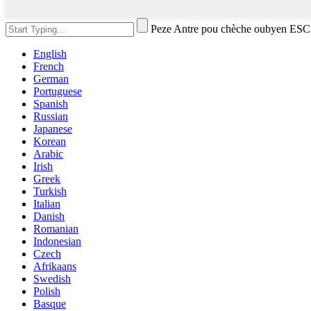
Peze Antre pou chèche oubyen ESC
English
French
German
Portuguese
Spanish
Russian
Japanese
Korean
Arabic
Irish
Greek
Turkish
Italian
Danish
Romanian
Indonesian
Czech
Afrikaans
Swedish
Polish
Basque