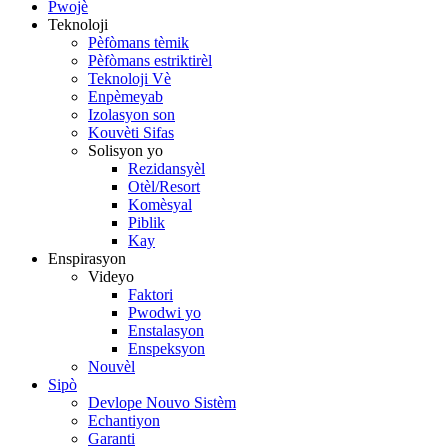
Pwojè
Teknoloji
Pèfòmans tèmik
Pèfòmans estriktirèl
Teknoloji Vè
Enpèmeyab
Izolasyon son
Kouvèti Sifas
Solisyon yo
Rezidansyèl
Otèl/Resort
Komèsyal
Piblik
Kay
Enspirasyon
Videyo
Faktori
Pwodwi yo
Enstalasyon
Enspeksyon
Nouvèl
Sipò
Devlope Nouvo Sistèm
Echantiyon
Garanti