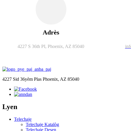
Adrès
4227 S 36th PI, Phoenix, AZ 85040
in
4227 Sid 36yèm Plas Phoenix, AZ 85040
Lyen
Telechaje
Telechaje Katalòg
Telechaje Desen