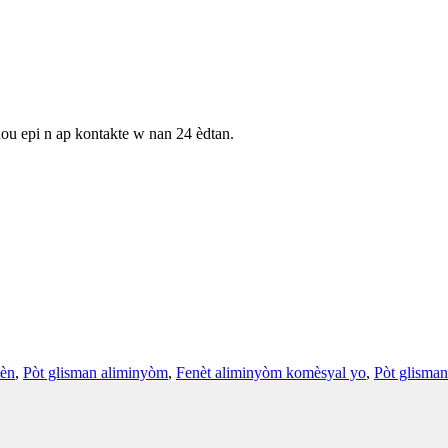
nou epi n ap kontakte w nan 24 èdtan.
tèn
,
Pòt glisman aliminyòm
,
Fenèt aliminyòm komèsyal yo
,
Pòt glisma