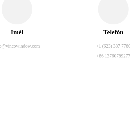
Imèl
Telefòn
fo@vincowindow.com
+1 (623) 387 778
+86 1376078927