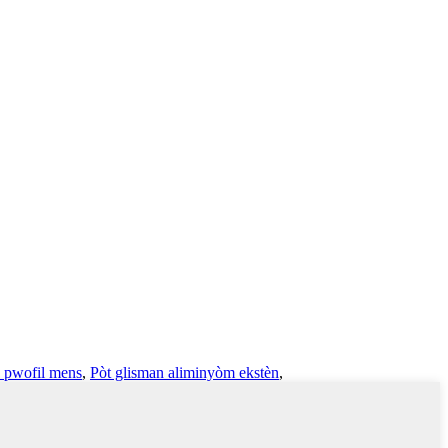
n pwofil mens
,
Pòt glisman aliminyòm ekstèn
,