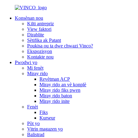
Konsènan nou
Kilti antrepriz
View faktori
Dirablite
Sètifika ak Patant
Poukisa ou ta dwe chwazi Vinco?
Ekspozisyon
Kontakte nou
Pwodwi yo
Mi fenèt
Miray rido
Revètman ACP
Miray rido an vè konplè
Miray rido fiks pwen
Miray rido baton
Miray rido inite
Fenèt
Fiks
Kurseur
Pòt yo
Vitrin magazen yo
Balistrad