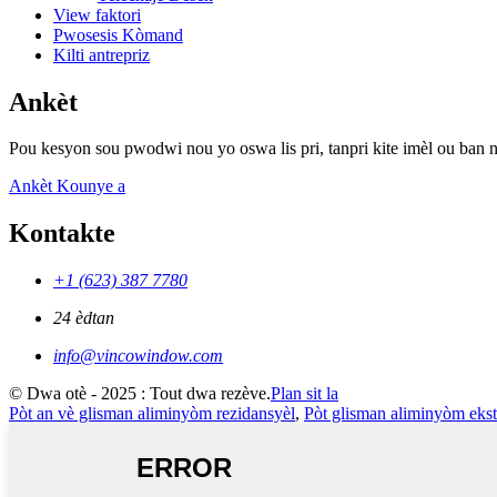
View faktori
Pwosesis Kòmand
Kilti antrepriz
Ankèt
Pou kesyon sou pwodwi nou yo oswa lis pri, tanpri kite imèl ou ban 
Ankèt Kounye a
Kontakte
+1 (623) 387 7780
24 èdtan
info@vincowindow.com
© Dwa otè - 2025 : Tout dwa rezève.
Plan sit la
Pòt an vè glisman aliminyòm rezidansyèl
,
Pòt glisman aliminyòm eks